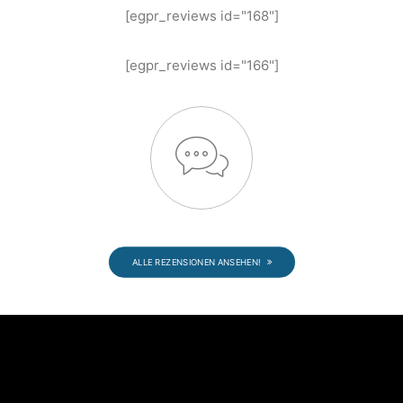
[egpr_reviews id="168"]
[egpr_reviews id="166"]
ALLE REZENSIONEN ANSEHEN!